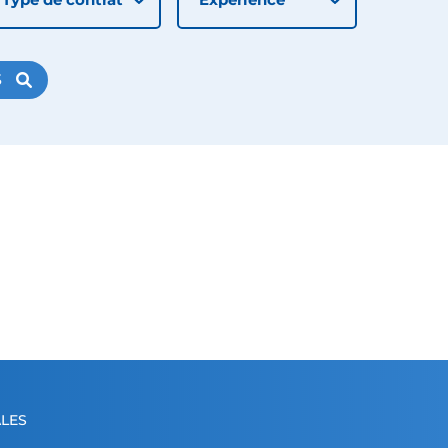
S
LES